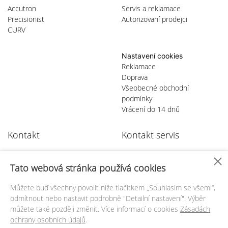
Accutron
Servis a reklamace
Precisionist
Autorizovaní prodejci
CURV
Nastavení cookies
Reklamace
Doprava
Všeobecné obchodní
podmínky
Vrácení do 14 dnů
Kontakt
Kontakt servis
GOLDTIME a.s.
GOLDTIME a.s.
Výhradní distributor BULOVA
Autorizované servisní centrum
Tato webová stránka používá cookies
U Libeňského pivovaru 10
BULOVA
Praha 8 - Libeň
U Libeňského pivovaru 10
Můžete buď všechny povolit níže tlačítkem „Souhlasím se všemi“,
Praha 8 - Libeň
odmítnout nebo nastavit podrobně "Detailní nastavení". Výběr
+420
284 810 957
můžete také později změnit. Více informací o cookies
Zásadách
+420
284 821 344
ochrany osobních údajů
.
info@
goldtime.cz