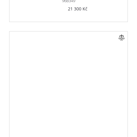
96B349
21 300 Kč